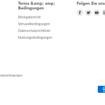
Terms &amp; amp;
Folgen Sie uns
Bedingungen
Finden
Finden
Fin
Rückgaberecht
Sie
Sie
Sie
Versandbedingungen
uns
uns
un
Datenschutzrichtlinie
auf
auf
auf
Nutzungsbedingungen
Facebook
Twitter
Yo
ungsbedingungen