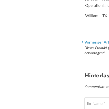
Operation!!! I
William – TX
Vorheriger Art
Dieses Produkt f
hervorragend
Hinterla
Kommentare müs
Ihr Name *