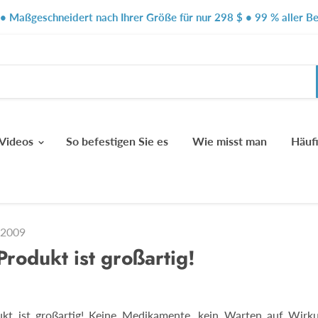
t • Maßgeschneidert nach Ihrer Größe für nur 298 $ • 99 % aller 
Videos
So befestigen Sie es
Wie misst man
Häuf
 2009
Produkt ist großartig!
ukt ist großartig! Keine Medikamente, kein Warten auf Wirk