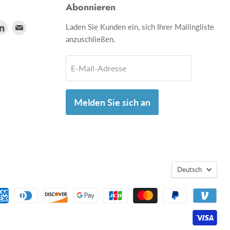
Abonnieren
den
Finden
Finden
Laden Sie Kunden ein, sich Ihrer Mailingliste
anzuschließen.
Sie
Sie
s
uns
uns
E-Mail-Adresse
auf
auf
utube
LinkedIn
Email
Melden Sie sich an
Deutsch