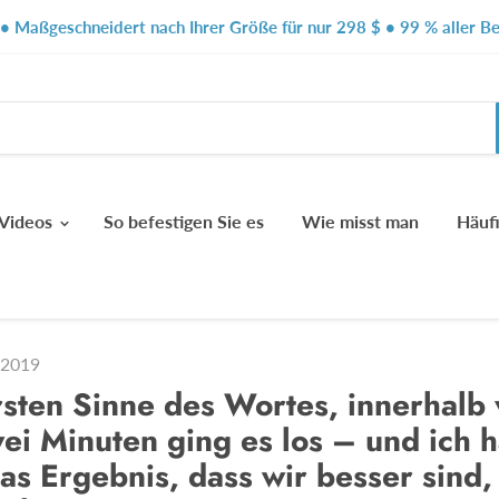
t • Maßgeschneidert nach Ihrer Größe für nur 298 $ • 99 % aller 
Videos
So befestigen Sie es
Wie misst man
Häuf
 2019
sten Sinne des Wortes, innerhalb 
ei Minuten ging es los – und ich h
das Ergebnis, dass wir besser sind, 