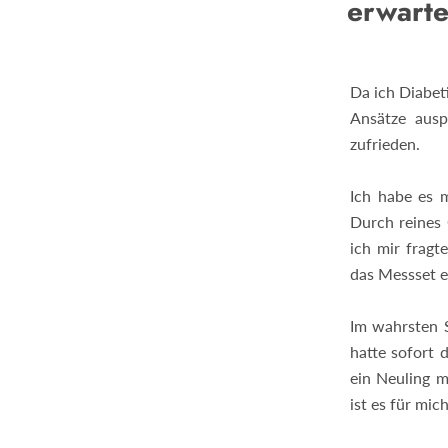
erwarte
Da ich Diabet
Ansätze ausp
zufrieden.
Ich habe es m
Durch reines 
ich mir frag
das Messset e
Im wahrsten S
hatte sofort 
ein Neuling m
ist es für mic