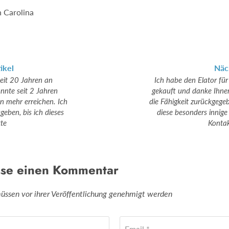
 Carolina
ikel
Näc
seit 20 Jahren an
Ich habe den Elator f
nnte seit 2 Jahren
gekauft und danke Ihnen
n mehr erreichen. Ich
die Fähigkeit zurückgege
geben, bis ich dieses
diese besonders innige
te
Kontak
sse einen Kommentar
sen vor ihrer Veröffentlichung genehmigt werden
Email *