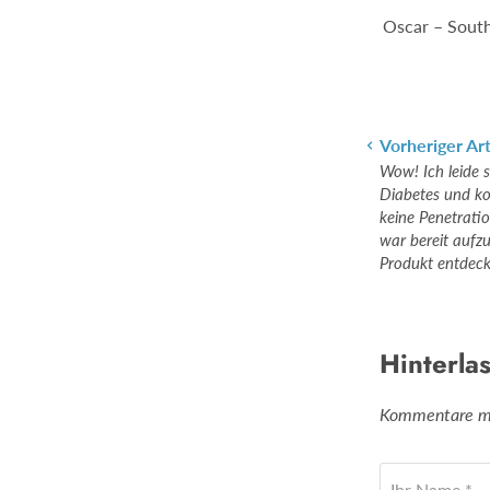
Oscar – South
Vorheriger Art
Wow! Ich leide 
Diabetes und ko
keine Penetratio
war bereit aufzu
Produkt entdeck
Hinterla
Kommentare müs
Ihr Name *