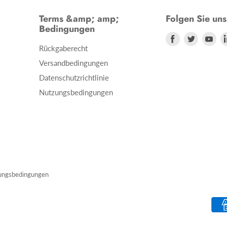
Terms &amp; amp;
Folgen Sie uns
Bedingungen
Finden
Finden
Fin
Rückgaberecht
Sie
Sie
Sie
Versandbedingungen
uns
uns
un
Datenschutzrichtlinie
auf
auf
auf
Nutzungsbedingungen
Facebook
Twitter
Yo
ungsbedingungen