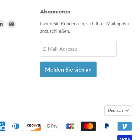
Abonnieren
den
Finden
Finden
Laden Sie Kunden ein, sich Ihrer Mailingliste
anzuschließen.
Sie
Sie
s
uns
uns
E-Mail-Adresse
auf
auf
utube
LinkedIn
Email
Melden Sie sich an
Deutsch