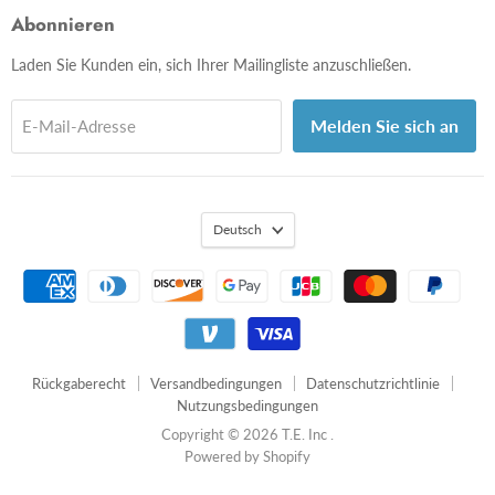
uns
uns
uns
uns
uns
Abonnieren
auf
auf
auf
auf
auf
Facebook
Twitter
Youtube
LinkedIn
Email
Laden Sie Kunden ein, sich Ihrer Mailingliste anzuschließen.
Melden Sie sich an
E-Mail-Adresse
Deutsch
Rückgaberecht
Versandbedingungen
Datenschutzrichtlinie
Nutzungsbedingungen
Copyright © 2026 T.E. Inc .
Powered by Shopify